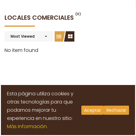
(0)
LOCALES COMERCIALES
Most Viewed
No item found
Esta página utiliza cookies y
otras tecnologías para que
podamos mejorar tu
Aceptar
Rechazar
LLÁMANOS: 938482828
experiencia en nuestro sitio:
Más información.