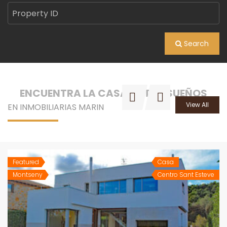
Search
ENCUENTRA LA CASA DE TUS SUEÑOS
View All
EN INMOBILIARIAS MARIN
Featured
Casa
Montseny
Centro Sant Esteve