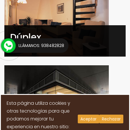
Dúplex
LLÁMANOS: 938482828
0
Properties
Esta página utiliza cookies y
otras tecnologías para que
podamos mejorar tu
Aceptar
Rechazar
Locales comerciales
experiencia en nuestro sitio: