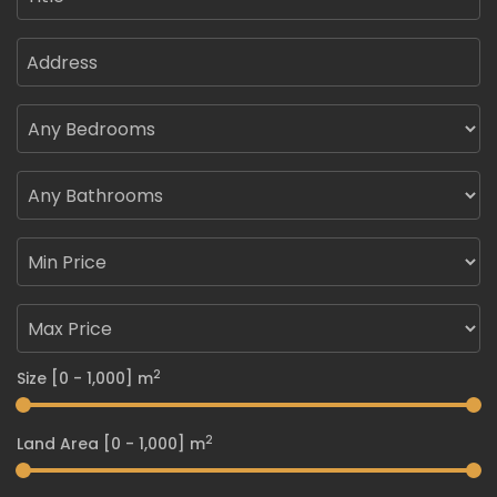
2
Size [
0
-
1,000
] m
2
Land Area [
0
-
1,000
] m