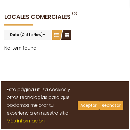
(0)
LOCALES COMERCIALES
Date (Old to New)
No item found
Esta página utiliza cookies y
otras tecnologías para que
podamos mejorar tu
Aceptar
Rechazar
LLÁMANOS: 938482828
experiencia en nuestro sitio:
Más información.