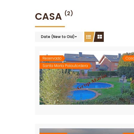
CASA
(2)
Date (New to Old)
Reservado
Cas
Santa María Palautordera