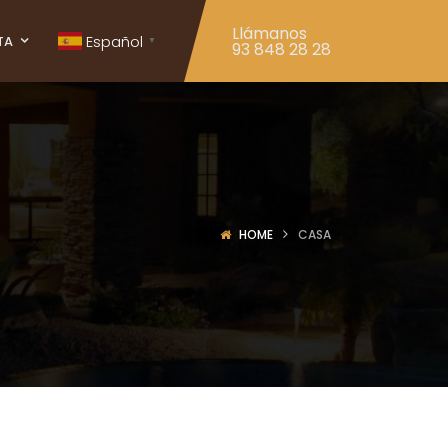
Llámanos
Español
TA
▼
93 848 28 28
HOME
CASA