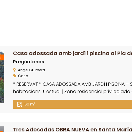
Casa adossada amb jardí i piscina al Pla d
a
Pregúntanos
Angel Guimera
Casa
* RESERVAT * CASA ADOSSADA AMB JARDÍ I PISCINA –
habitacions + estudi | Zona residencial privilegia
casa adossada situada en una de les millors zones 
2
160 m
Palautordera, en perfecte estat i llesta per entrar-h
Tres Adosadas OBRA NUEVA en Santa María