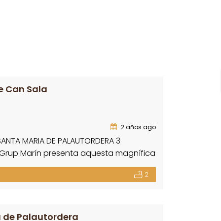
e Can Sala
2 años ago
 SANTA MARIA DE PALAUTORDERA 3
da Grup Marín presenta aquesta magnífica
residencials de Santa Maria de
2
i a viure. A només 35 minuts […]
 de Palautordera